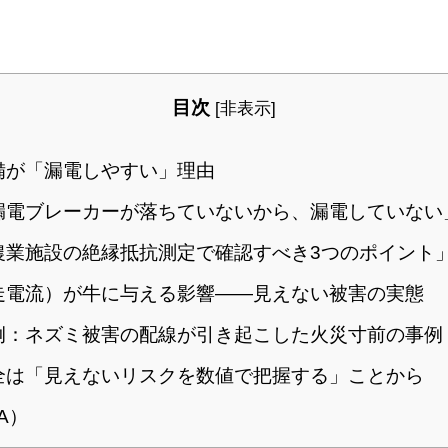
目次
[
非表示
]
備が「漏電しやすい」理由
漏電ブレーカーが落ちていないから、漏電していない
農業施設の絶縁抵抗測定で確認すべき3つのポイント
走電流）が牛に与える影響——見えない被害の実態
例：ネズミ被害の配線が引き起こした火災寸前の事例
全は「見えないリスクを数値で把握する」ことから
A）