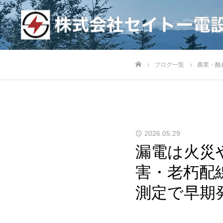
ブログ一覧
農業・酪
ホーム
2026.05.29
漏電は火災
害・老朽配
測定で早期