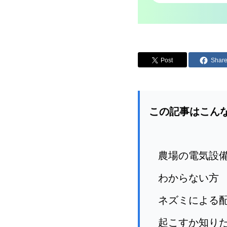
Post
Shar
この記事はこん
農場の電気設
わからない方
ネズミによる
起こすか知り