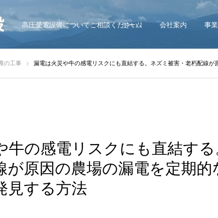
高圧受電設備についてご相談ください！
ホーム
会社案内
事業
農の工事
漏電は火災や牛の感電リスクにも直結する。ネズミ被害・老朽配線が原因の農場の漏電を定
や牛の感電リスクにも直結する
線が原因の農場の漏電を定期的
発見する方法