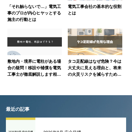
「それ触らないで…」電気工
電気工事会社の基本的な役割
事のプロが内心ヒヤッとする
とは
施主の行動とは
敷地内・境界に電柱がある場
タコ足配線はなぜ危険？今は
合の疑問！移設や補償を電気
大丈夫に見える理由と、将来
工事士が徹底解説します相談
の火災リスクを減らすための
先や費用もわかりやすく紹介
見直しポイントを解説
完全版です保存版
最近の記事