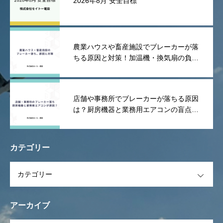
2026年8月 安全目標
農業ハウスや畜産施設でブレーカーが落
ちる原因と対策！加温機・換気扇の負荷
や漏電を防ぐポイント
店舗や事務所でブレーカーが落ちる原因
は？厨房機器と業務用エアコンの盲点を
解説！
カテゴリー
OPEN
アーカイブ
OPEN