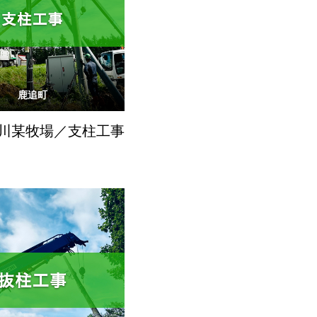
鹿追町
川某牧場／支柱工事