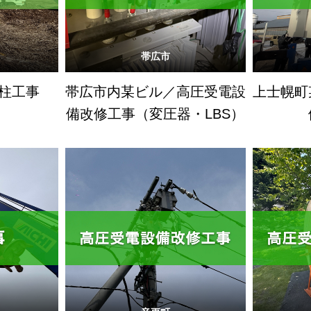
帯広市
抜柱工事
帯広市内某ビル／高圧受電設
上士幌町
備改修工事（変圧器・LBS）