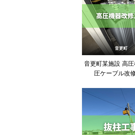
音更町
音更町某施設 高
圧ケーブル改