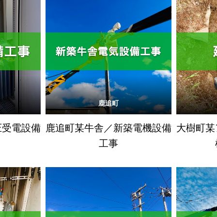
鹿追町
圧受電設備
鹿追町某牛舎／新築電機設備
大樹町某
工事