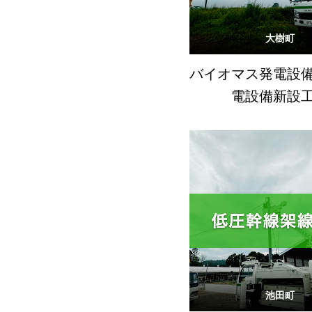
大樹町
バイオマス発電設
電設備新設
池田町