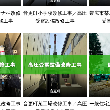
音更町
テナ柱改修
音更町小学校改修工事／高圧
帯広市某
修工事
受電設備改修工事
受
音更町
社改修工事
音更町某工場改修工事／高圧
一般住宅