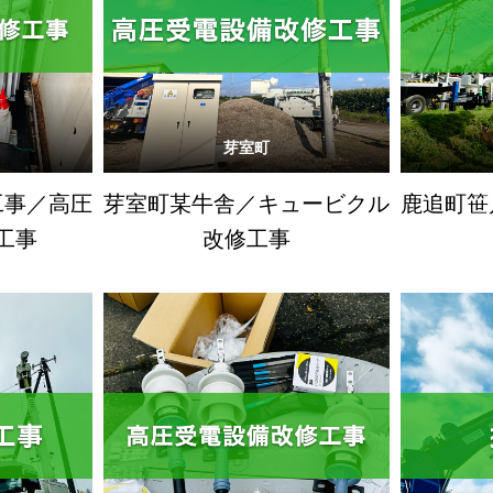
芽室町
工事／高圧
芽室町某牛舎／キュービクル
鹿追町笹
工事
改修工事