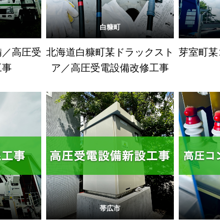
白糠町
備／高圧受
北海道白糠町某ドラックスト
芽室町某
工事
ア／高圧受電設備改修工事
帯広市