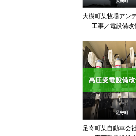
大樹町
大樹町某牧場アン
工事／電設備改
足寄町
足寄町某自動車会