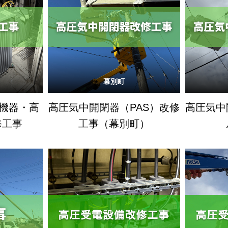
幕別町
圧機器・高
高圧気中開閉器（PAS）改修
高圧気中
修工事
工事（幕別町）