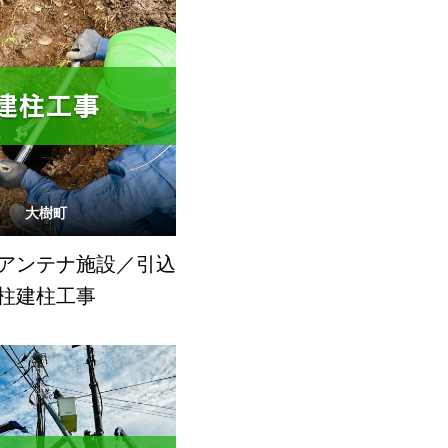
大樹町
アンテナ施設／引込
柱建柱工事