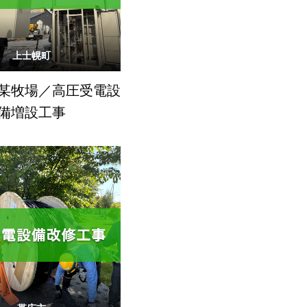
上士幌町
某牧場／高圧受電設
備増設工事