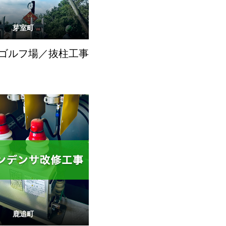
芽室町
ゴルフ場／抜柱工事
鹿追町