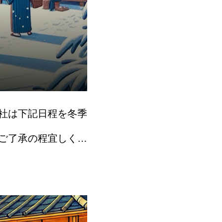
社は下記日程を冬季
ご了承の程宜しくお
日（日）休業期間中の