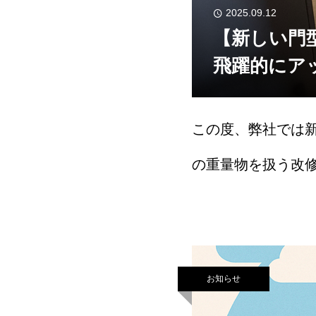
2025.09.12
【新しい門
飛躍的にア
この度、弊社では新
の重量物を扱う改
背景これまで重量
した。特に屋内変
お知らせ