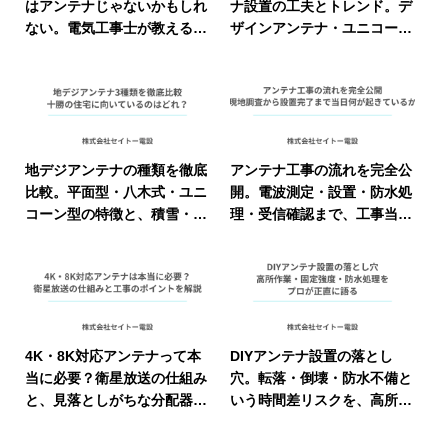
はアンテナじゃないかもしれ
ナ設置の工夫とトレンド。デ
ない。電気工事士が教える受
ザインアンテナ・ユニコーン
信トラブル診断の正しい手順
型・屋根裏設置の条件と選び
と判断基準
方をプロが解説
地デジアンテナの種類を徹底
アンテナ工事の流れを完全公
比較。平面型・八木式・ユニ
開。電波測定・設置・防水処
コーン型の特徴と、積雪・電
理・受信確認まで、工事当日
波を踏まえた十勝の住宅に向
に何が行われているかをプロ
いている選び方
が解説
4K・8K対応アンテナって本
DIYアンテナ設置の落とし
当に必要？衛星放送の仕組み
穴。転落・倒壊・防水不備と
と、見落としがちな分配器・
いう時間差リスクを、高所作
ケーブルまで含めた工事のポ
業と電気の安全を知るプロが
イントを解説
正直に語る