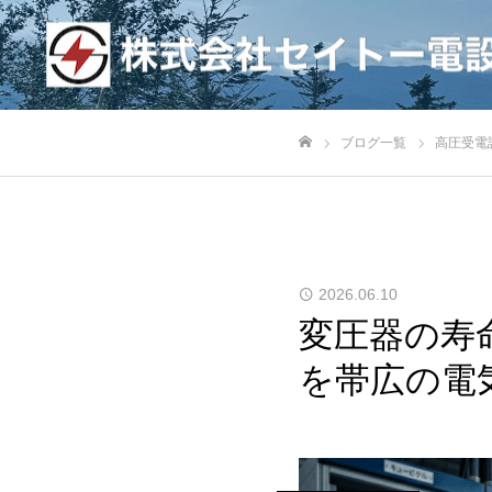
ブログ一覧
高圧受電
ホーム
2026.06.10
変圧器の寿
を帯広の電