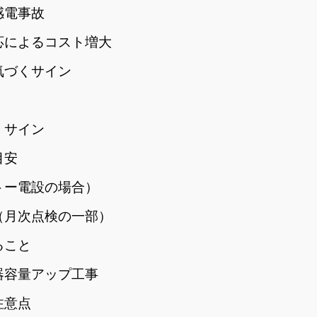
感電事故
応によるコスト増大
気づくサイン
くサイン
目安
トー電設の場合）
（月次点検の一部）
ること
器容量アップ工事
注意点