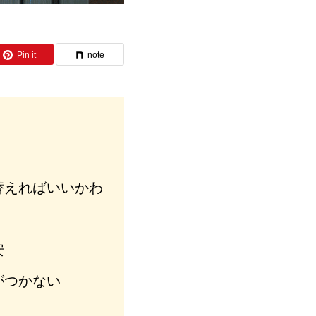
Pin it
note
替えればいいかわ
安
がつかない