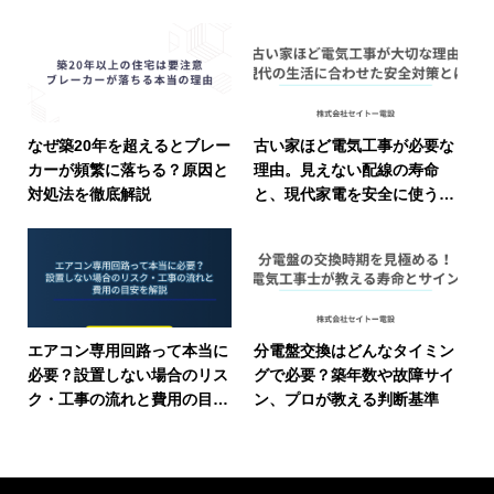
ト
なぜ築20年を超えるとブレー
古い家ほど電気工事が必要な
カーが頻繁に落ちる？原因と
理由。見えない配線の寿命
対処法を徹底解説
と、現代家電を安全に使うた
めの知恵
エアコン専用回路って本当に
分電盤交換はどんなタイミン
必要？設置しない場合のリス
グで必要？築年数や故障サイ
ク・工事の流れと費用の目安
ン、プロが教える判断基準
を帯広の電気工事士がわかり
やすく解説します