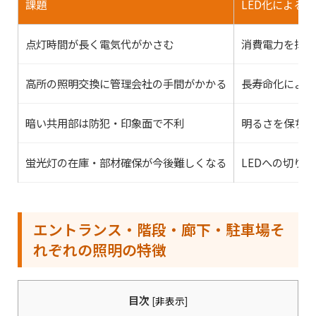
課題
LED化による効
点灯時間が長く電気代がかさむ
消費電力を抑え
高所の照明交換に管理会社の手間がかかる
長寿命化により
暗い共用部は防犯・印象面で不利
明るさを保ちや
蛍光灯の在庫・部材確保が今後難しくなる
LEDへの切り
エントランス・階段・廊下・駐車場そ
れぞれの照明の特徴
目次
[
非表示
]