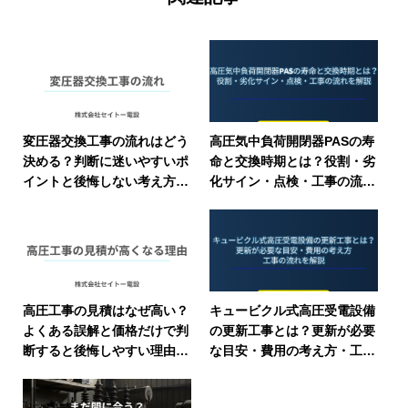
変圧器交換工事の流れはどう
高圧気中負荷開閉器PASの寿
決める？判断に迷いやすいポ
命と交換時期とは？役割・劣
イントと後悔しない考え方を
化サイン・点検・工事の流れ
プロが解説
を帯広の電気工事士がわかり
やすく徹底解説
高圧工事の見積はなぜ高い？
キュービクル式高圧受電設備
よくある誤解と価格だけで判
の更新工事とは？更新が必要
断すると後悔しやすい理由を
な目安・費用の考え方・工事
プロが解説
の流れを帯広の電気工事士が
わかりやすく解説