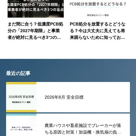
まだ間に合う？低濃度PCB処
PCB処分を放置するとどうな
分の「2027年期限」と事業
る？今は大丈夫に見えても将
者が絶対に見るべき3つの盲
来困らないために知っておき
点
たい安全と長期的な考え方
最近の記事
2026年8月 安全目標
農業ハウスや畜産施設でブレーカーが落
ちる原因と対策！加温機・換気扇の負荷