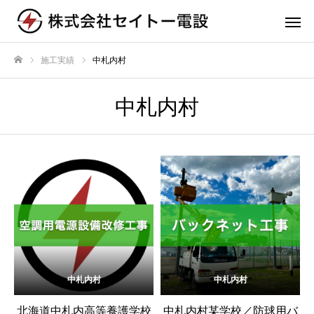
施工実績
中札内村
ホーム
中札内村
中札内村
中札内村
北海道中札内高等養護学校
中札内村某学校／防球用バ