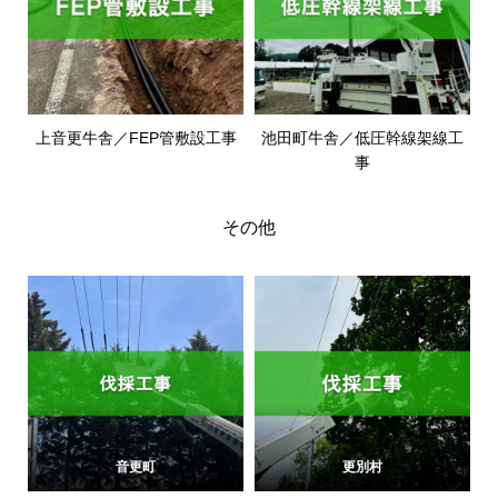
上音更牛舎／FEP管敷設工事
池田町牛舎／低圧幹線架線工
事
その他
音更町
更別村