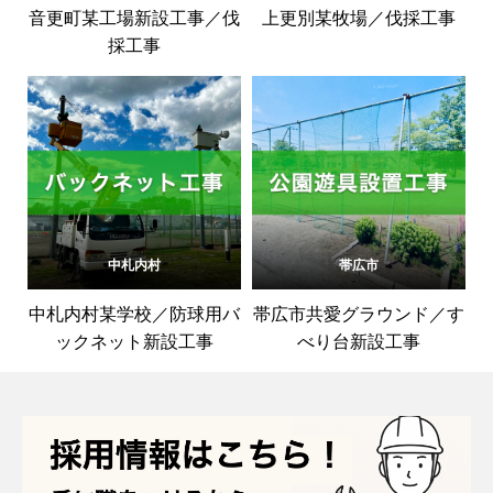
音更町某工場新設工事／伐
上更別某牧場／伐採工事
採工事
中札内村
帯広市
中札内村某学校／防球用バ
帯広市共愛グラウンド／す
ックネット新設工事
べり台新設工事