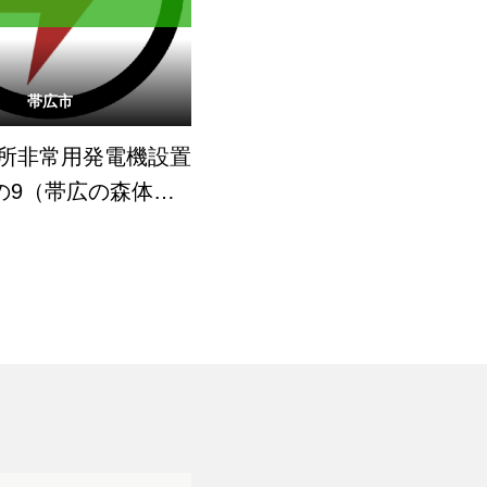
帯広市
所非常用発電機設置
の9（帯広の森体育
広市立愛国小学校）