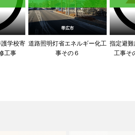
帯広市
養護学校寄
道路照明灯省エネルギー化工
指定避難
修工事
事その６
工事そ
館・帯