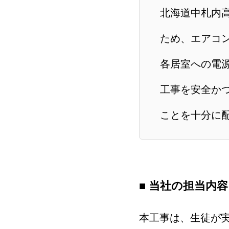
北海道中札内
ため、エアコ
各居室への電
工事を安全か
ことを十分に
■ 当社の担当内
本工事は、生徒が