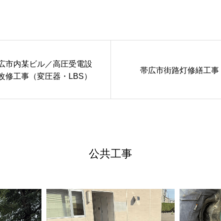
広市内某ビル／高圧受電設
帯広市街路灯修繕工事
改修工事（変圧器・LBS）
公共工事