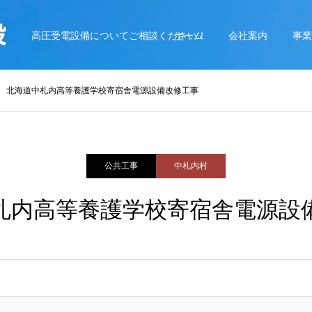
高圧受電設備についてご相談ください！
ホーム
会社案内
事業
北海道中札内高等養護学校寄宿舎電源設備改修工事
公共工事
中札内村
札内高等養護学校寄宿舎電源設