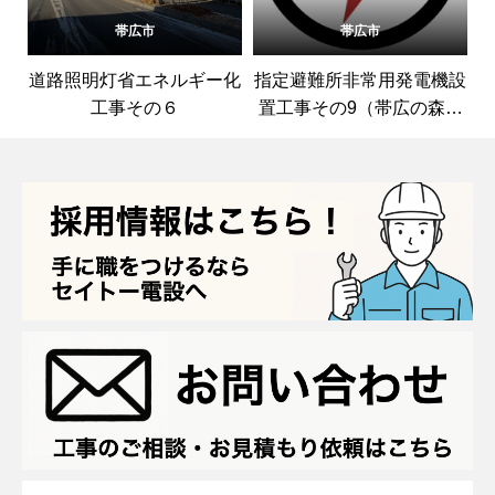
帯広市
帯広市
道路照明灯省エネルギー化
指定避難所非常用発電機設
工事その６
置工事その9（帯広の森体
育館・帯広市立愛国小学
校）