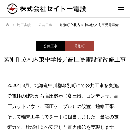
施工実績
公共工事
幕別町立札内東中学校／高圧受電設備改修工事
ホーム
公共工事
幕別町
幕別町立札内東中学校／高圧受電設備改修工事
2020年8月、北海道中川郡幕別町にて公共工事を実施。
受電柱の建設から高圧機器（変圧器、コンデンサ、高
圧カットアウト、高圧ケーブル）の設置、通線工事、
そして端末工事までを一手に担当しました。当社の技
術力で、地域社会の安定した電力供給を実現します。