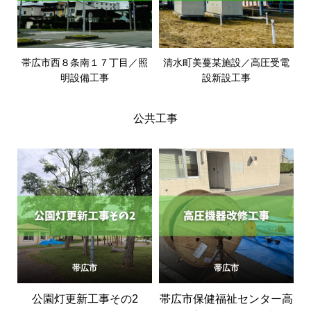
帯広市西８条南１７丁目／照
清水町美蔓某施設／高圧受電
明設備工事
設新設工事
公共工事
帯広市
帯広市
公園灯更新工事その2
帯広市保健福祉センター高