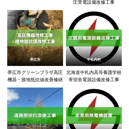
圧受電設備改修工事
帯広市
中札内村
帯広市グリーンプラザ高圧
北海道中札内高等養護学校
機器・接地抵抗値改善修繕
寄宿舎電源設備改修工事