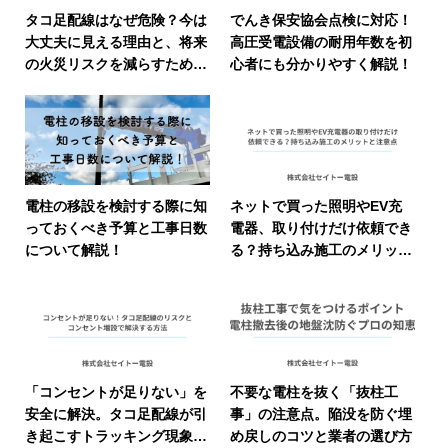
タコ足配線はなぜ危険？今は
でんき保安協会点検に対応！
大丈夫に見える理由と、将来
高圧受電設備の耐用年数を初
の火災リスクを減らすための
心者にも分かりやすく解説！
見直しポイントを解説
電柱の移設を検討する際に知
ネットで買った照明やEV充
っておくべき予算と工事日数
電器、取り付けだけ依頼でき
について解説！
る？持ち込み施工のメリッ
ト・注意点・依頼前に確認す
べきことを解説
「コンセントが足りない」を
不要な電柱を抜く「抜柱工
安全に解決。タコ足配線が引
事」の注意点。陥没を防ぐ埋
き起こすトラッキング現象の
め戻しのコツと業者の選び方