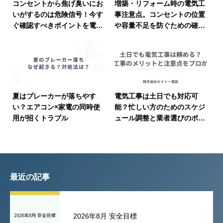
コンセントから焦げ臭いにお
増築・リフォーム時の電気工
いがするのは危険信号！今す
事注意点。コンセントの位置
ぐ確認すべきポイントを電気
や容量不足を防ぐための確認
工事士が徹底解説します家庭
リスト
で役立つ知識
夏はブレーカーが落ちやす
電気工事は土日でも対応可
い？エアコン×家電の同時使
能？忙しい方のためのスケジ
用が招くトラブル
ュール調整と業者選びのポイ
ント
最近の記事
2026年8月 安全目標